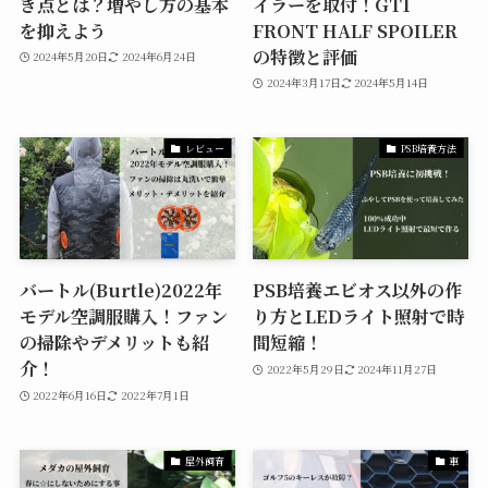
き点とは？増やし方の基本
イラーを取付！GT1
を抑えよう
FRONT HALF SPOILER
の特徴と評価
2024年5月20日
2024年6月24日
2024年3月17日
2024年5月14日
レビュー
PSB培養方法
バートル(Burtle)2022年
PSB培養エビオス以外の作
モデル空調服購入！ファン
り方とLEDライト照射で時
の掃除やデメリットも紹
間短縮！
介！
2022年5月29日
2024年11月27日
2022年6月16日
2022年7月1日
屋外飼育
車