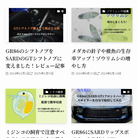
車
ゾウリムシの培養
GR86のシフトノブを
メダカの針子や稚魚の生存
SARDのGTシフトノブに
率アップ！ゾウリムシの増
変えました！レビュー記事
やし方
2024年11月1日
2025年1月9日
2024年6月23日
2024年6月24日
メダカ飼育
車
ミジンコの飼育で注意すべ
GR86にSARDリップスポ