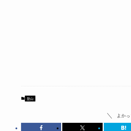
登山
よかっ