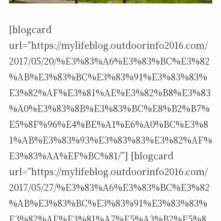
[blogcard
url=”https://mylifeblog.outdoorinfo2016.com/
2017/05/20/%E3%83%A6%E3%83%BC%E3%82
%AB%E3%83%BC%E3%83%91%E3%83%83%
E3%82%AF%E3%81%AE%E3%82%B8%E3%83
%A0%E3%83%8B%E3%83%BC%E8%B2%B7%
E5%8F%96%E4%BE%A1%E6%A0%BC%E3%8
1%AB%E3%83%93%E3%83%83%E3%82%AF%
E3%83%AA%EF%BC%81/”] [blogcard
url=”https://mylifeblog.outdoorinfo2016.com/
2017/05/27/%E3%83%A6%E3%83%BC%E3%82
%AB%E3%83%BC%E3%83%91%E3%83%83%
E3%82%AF%E3%81%A7%E5%A3%B2%E5%8