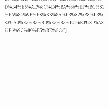
D%B4%E5%AE%8C%E4%BA%86%EF%BC%81
%E6%84%9B%E8%BB%8A%E3%82%B8%E3%
83%A0%E3%83%8B%E3%83%BC%E3%81%A8
%E6%9C%80%E5%BE%8C/”]