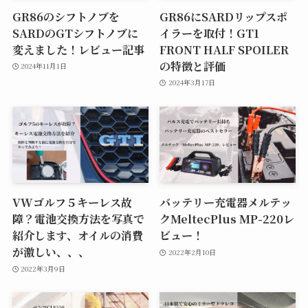
GR86のシフトノブを
GR86にSARDリップスポ
SARDのGTシフトノブに
イラーを取付！GT1
変えました！レビュー記事
FRONT HALF SPOILER
の特徴と評価
2024年11月1日
2024年3月17日
VWゴルフ５キーレス故
バッテリー充電器メルテッ
障？電池交換方法を写真で
クMeltecPlus MP-220レ
紹介します、オイルの消費
ビュー！
が激しい、、、
2022年2月10日
2022年3月9日