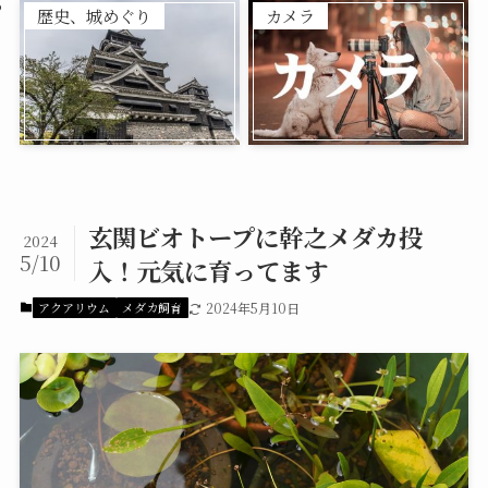
歴史、城めぐり
カメラ
玄関ビオトープに幹之メダカ投
2024
5/10
入！元気に育ってます
アクアリウム
メダカ飼育
2024年5月10日