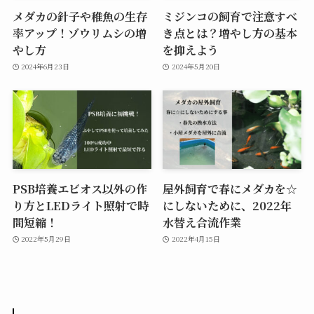
メダカの針子や稚魚の生存
ミジンコの飼育で注意すべ
率アップ！ゾウリムシの増
き点とは？増やし方の基本
やし方
を抑えよう
2024年6月23日
2024年5月20日
PSB培養エビオス以外の作
屋外飼育で春にメダカを☆
り方とLEDライト照射で時
にしないために、2022年
間短縮！
水替え合流作業
2022年5月29日
2022年4月15日