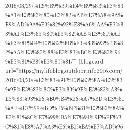
2016/08/29/%E5%B9%B9%E4%B9%8B%E3%83
%A1%E3%83%80%E3%82%AB%E7%A8%9A%
E9%AD%9A%E3%82%92%E8%A6%AA%E3%8
3%A1%E3%83%80%E3%82%AB%E3%81%AE
%E3%81%84%E3%82%8B%E3%83%93%E3%8
2%AA%E3%83%88%E3%83%BC%E3%83%96
%E3%81%B8%E3%80%81/”] [blogcard
url=”https://mylifeblog.outdoorinfo2016.com/
2016/08/20/%E3%83%9F%E3%83%8A%E3%83
%9F%E3%83%8C%E3%83%9E%E3%82%A8%
E3%83%93%E6%B0%B4%E6%A7%BD%E3%81
%AE%E7%99%BD%E6%BF%81%E3%82%8A%
E3%81%8C%E7%99%BA%E7%94%9F%EF%B
C%81%E8%A7%A3%E6%B1%BA%E7%AD%96