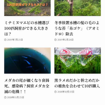
ミナミヌマエビの水槽選び
冬季放置水槽の髪の毛のよ
100匹飼育ができる大きさ
うな苔「糸ゴケ」（アオミ
は？
ドロ）除去
2019年7月21日
2019年2月26日
メダカの尾が細くなり衰弱
黒ラメめだかと幹之めだか
死、感染病？飼育メダカ全
の稚魚を合わせて10匹購入
滅の危機！！
2018年10月15日
2018年11月25日