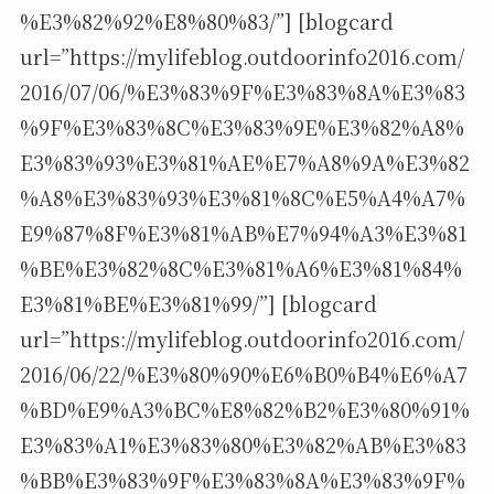
%E3%82%92%E8%80%83/”] [blogcard
url=”https://mylifeblog.outdoorinfo2016.com/
2016/07/06/%E3%83%9F%E3%83%8A%E3%83
%9F%E3%83%8C%E3%83%9E%E3%82%A8%
E3%83%93%E3%81%AE%E7%A8%9A%E3%82
%A8%E3%83%93%E3%81%8C%E5%A4%A7%
E9%87%8F%E3%81%AB%E7%94%A3%E3%81
%BE%E3%82%8C%E3%81%A6%E3%81%84%
E3%81%BE%E3%81%99/”] [blogcard
url=”https://mylifeblog.outdoorinfo2016.com/
2016/06/22/%E3%80%90%E6%B0%B4%E6%A7
%BD%E9%A3%BC%E8%82%B2%E3%80%91%
E3%83%A1%E3%83%80%E3%82%AB%E3%83
%BB%E3%83%9F%E3%83%8A%E3%83%9F%