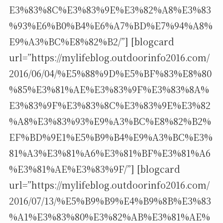
E3%83%8C%E3%83%9E%E3%82%A8%E3%83
%93%E6%B0%B4%E6%A7%BD%E7%94%A8%
E9%A3%BC%E8%82%B2/”] [blogcard
url=”https://mylifeblog.outdoorinfo2016.com/
2016/06/04/%E5%88%9D%E5%BF%83%E8%80
%85%E3%81%AE%E3%83%9F%E3%83%8A%
E3%83%9F%E3%83%8C%E3%83%9E%E3%82
%A8%E3%83%93%E9%A3%BC%E8%82%B2%
EF%BD%9E1%E5%B9%B4%E9%A3%BC%E3%
81%A3%E3%81%A6%E3%81%BF%E3%81%A6
%E3%81%AE%E3%83%9F/”] [blogcard
url=”https://mylifeblog.outdoorinfo2016.com/
2016/07/13/%E5%B9%B9%E4%B9%8B%E3%83
%A1%E3%83%80%E3%82%AB%E3%81%AE%