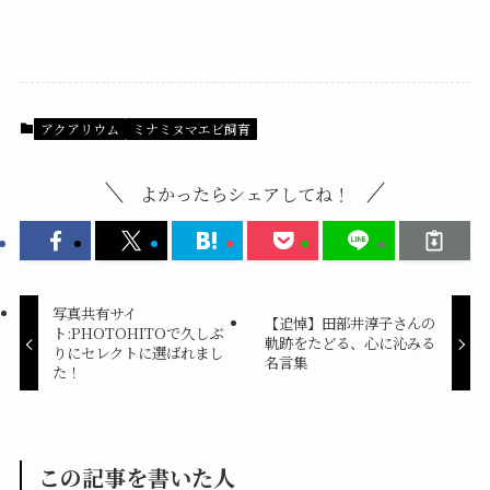
アクアリウム
ミナミヌマエビ飼育
よかったらシェアしてね！
写真共有サイ
【追悼】田部井淳子さんの
ト:PHOTOHITOで久しぶ
軌跡をたどる、心に沁みる
りにセレクトに選ばれまし
名言集
た！
この記事を書いた人