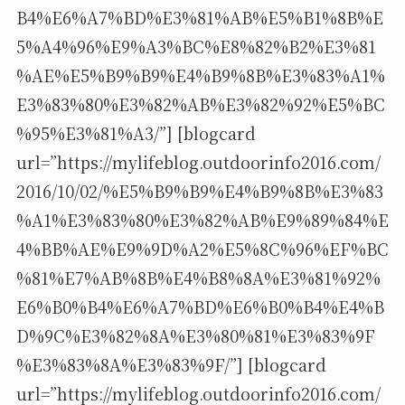
B4%E6%A7%BD%E3%81%AB%E5%B1%8B%E
5%A4%96%E9%A3%BC%E8%82%B2%E3%81
%AE%E5%B9%B9%E4%B9%8B%E3%83%A1%
E3%83%80%E3%82%AB%E3%82%92%E5%BC
%95%E3%81%A3/”] [blogcard
url=”https://mylifeblog.outdoorinfo2016.com/
2016/10/02/%E5%B9%B9%E4%B9%8B%E3%83
%A1%E3%83%80%E3%82%AB%E9%89%84%E
4%BB%AE%E9%9D%A2%E5%8C%96%EF%BC
%81%E7%AB%8B%E4%B8%8A%E3%81%92%
E6%B0%B4%E6%A7%BD%E6%B0%B4%E4%B
D%9C%E3%82%8A%E3%80%81%E3%83%9F
%E3%83%8A%E3%83%9F/”] [blogcard
url=”https://mylifeblog.outdoorinfo2016.com/