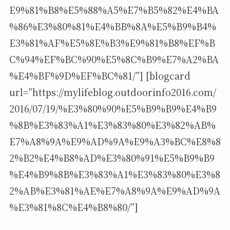
E9%81%B8%E5%88%A5%E7%B5%82%E4%BA
%86%E3%80%81%E4%BB%8A%E5%B9%B4%
E3%81%AF%E5%8E%B3%E9%81%B8%EF%B
C%94%EF%BC%90%E5%8C%B9%E7%A2%BA
%E4%BF%9D%EF%BC%81/”] [blogcard
url=”https://mylifeblog.outdoorinfo2016.com/
2016/07/19/%E3%80%90%E5%B9%B9%E4%B9
%8B%E3%83%A1%E3%83%80%E3%82%AB%
E7%A8%9A%E9%AD%9A%E9%A3%BC%E8%8
2%B2%E4%B8%AD%E3%80%91%E5%B9%B9
%E4%B9%8B%E3%83%A1%E3%83%80%E3%8
2%AB%E3%81%AE%E7%A8%9A%E9%AD%9A
%E3%81%8C%E4%B8%80/”]