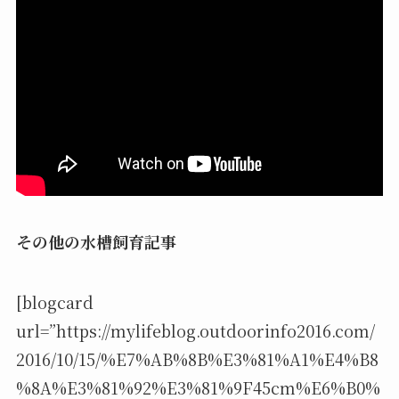
その他の水槽飼育記事
[blogcard
url=”https://mylifeblog.outdoorinfo2016.com/
2016/10/15/%E7%AB%8B%E3%81%A1%E4%B8
%8A%E3%81%92%E3%81%9F45cm%E6%B0%