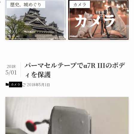
歴史、城めぐり
カメラ
パーマセルテープでα7R IIIのボデ
2018
5/01
ィを保護
カメラ
2018年5月1日