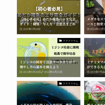
【初心者必見】めだか稚魚のエサ完全
メダカをス
ガイド！種類・与え方・注意点まとめ
ースと格安
2025年3月18日
2024年12月
アクアリウム
ミジンコの飼育で注意すべき点とは？
ミナミヌマ
増やし方の基本を抑えよう
ができる大
2024年5月20日
2024年6月24日
2019年7月2
アクアリウム
メダカの尾が細くなり衰弱死、感染
黒ラメめだ