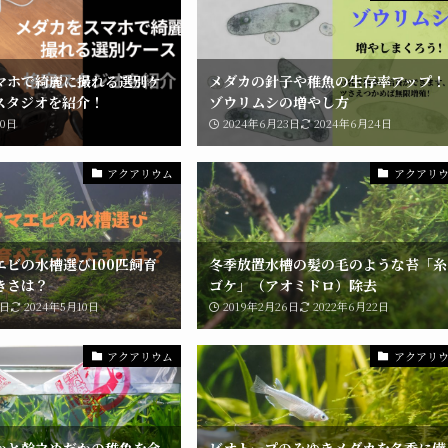
マホで綺麗に撮れる選別ケ
メダカの針子や稚魚の生存率アップ！
スタジオを紹介！
ゾウリムシの増やし方
30日
2024年6月23日
2024年6月24日
アクアリウム
アクアリ
エビの水槽選び100匹飼育
冬季放置水槽の髪の毛のような苔「糸
きさは？
ゴケ」（アオミドロ）除去
1日
2024年5月10日
2019年2月26日
2022年6月22日
アクアリウム
アクアリ
かと幹之めだかの稚魚を合
ビオトープのみゆきメダカを冬季に備